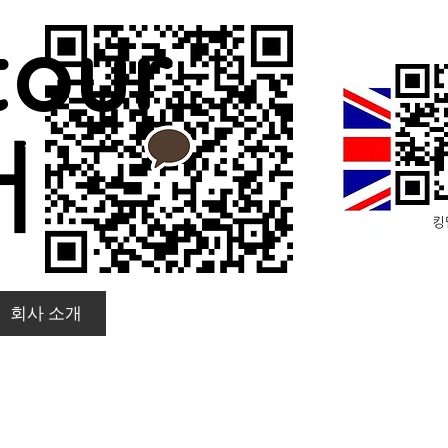
tour
어
회사 소개