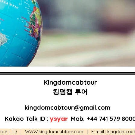
Kingdomcabtour
킹덤캡 투어
kingdomcabtour@gmail.com
ysyar
Kakao Talk ID :
Mob. +44 741 579 800
 tour LTD |
WWW.kingdomcabtour.com
| E-mail :
kingdomcab