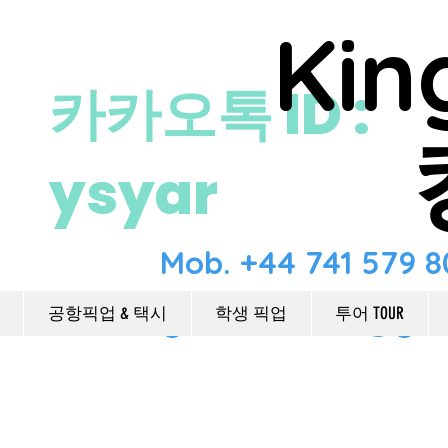
Kin
​카카오톡 ID :
ysyar
Mob. +44 741 579 
kingdomcabtour@gma
공항픽업 & 택시
학생 픽업
투어 TOUR