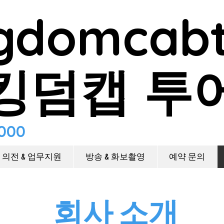
gdomcab
킹덤캡 투
8000
il.com
의전 & 업무지원
방송 & 화보촬영
예약 문의
회사 소개