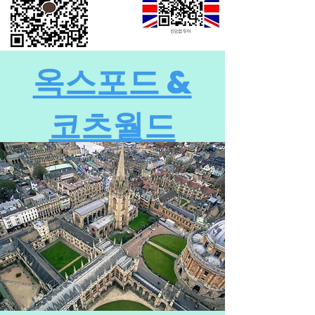
옥스포드 &
코츠월드