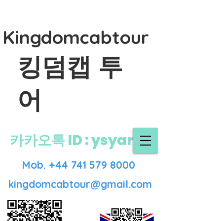
Kingdomcabtour
킹덤캡 투
어
​카카오톡 ID : ysyar
Mob.
+44 741 579 8000
kingdomcabtour@gmail.com